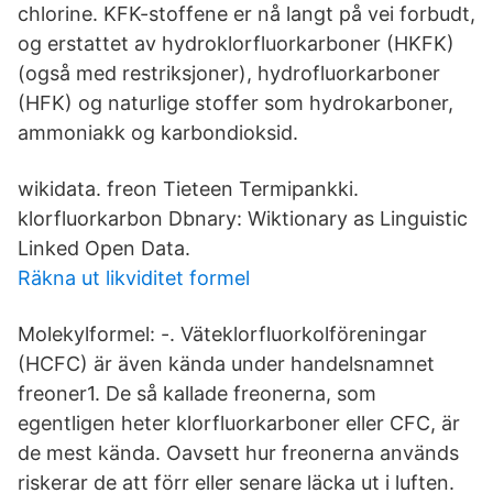
chlorine. KFK-stoffene er nå langt på vei forbudt,
og erstattet av hydroklorfluorkarboner (HKFK)
(også med restriksjoner), hydrofluorkarboner
(HFK) og naturlige stoffer som hydrokarboner,
ammoniakk og karbondioksid.
wikidata. freon Tieteen Termipankki.
klorfluorkarbon Dbnary: Wiktionary as Linguistic
Linked Open Data.
Räkna ut likviditet formel
Molekylformel: -. Väteklorfluorkolföreningar
(HCFC) är även kända under handelsnamnet
freoner1. De så kallade freonerna, som
egentligen heter klorfluorkarboner eller CFC, är
de mest kända. Oavsett hur freonerna används
riskerar de att förr eller senare läcka ut i luften.