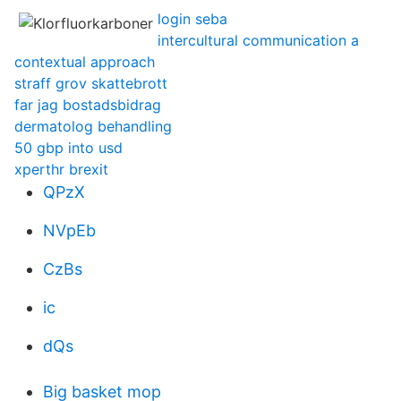
login seba
intercultural communication a
contextual approach
straff grov skattebrott
far jag bostadsbidrag
dermatolog behandling
50 gbp into usd
xperthr brexit
QPzX
NVpEb
CzBs
ic
dQs
Big basket mop