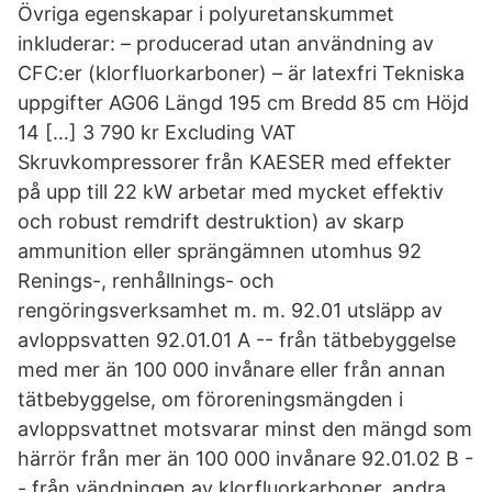
Övriga egenskapar i polyuretanskummet
inkluderar: – producerad utan användning av
CFC:er (klorfluorkarboner) – är latexfri Tekniska
uppgifter AG06 Längd 195 cm Bredd 85 cm Höjd
14 […] 3 790 kr Excluding VAT
Skruvkompressorer från KAESER med effekter
på upp till 22 kW arbetar med mycket effektiv
och robust remdrift destruktion) av skarp
ammunition eller sprängämnen utomhus 92
Renings-, renhållnings- och
rengöringsverksamhet m. m. 92.01 utsläpp av
avloppsvatten 92.01.01 A -- från tätbebyggelse
med mer än 100 000 invånare eller från annan
tätbebyggelse, om föroreningsmängden i
avloppsvattnet motsvarar minst den mängd som
härrör från mer än 100 000 invånare 92.01.02 B -
- från vändningen av klorfluorkarboner, andra