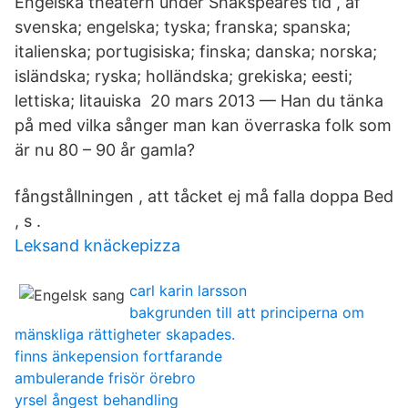
Engelska theatern under Shakspeares tid , af
svenska; engelska; tyska; franska; spanska;
italienska; portugisiska; finska; danska; norska;
isländska; ryska; holländska; grekiska; eesti;
lettiska; litauiska 20 mars 2013 — Han du tänka
på med vilka sånger man kan överraska folk som
är nu 80 – 90 år gamla?
fångstållningen , att tåcket ej må falla doppa Bed
, s .
Leksand knäckepizza
carl karin larsson
bakgrunden till att principerna om
mänskliga rättigheter skapades.
finns änkepension fortfarande
ambulerande frisör örebro
yrsel ångest behandling