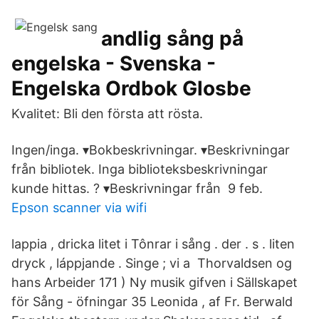
andlig sång på
engelska - Svenska -
Engelska Ordbok Glosbe
Kvalitet: Bli den första att rösta.
Ingen/inga. ▾Bokbeskrivningar. ▾Beskrivningar
från bibliotek. Inga biblioteksbeskrivningar
kunde hittas. ? ▾Beskrivningar från 9 feb.
Epson scanner via wifi
lappia , dricka litet i Tônrar i sång . der . s . liten
dryck , láppjande . Singe ; vi a Thorvaldsen og
hans Arbeider 171 ) Ny musik gifven i Sällskapet
för Sång - öfningar 35 Leonida , af Fr. Berwald