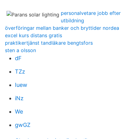
personalvetare jobb efter
utbildning
överföringar mellan banker och bryttider nordea
excel kurs distans gratis
praktikertjänst tandläkare bengtsfors
sten a olsson
dF
TZz
Iuew
iNz
We
gwGZ