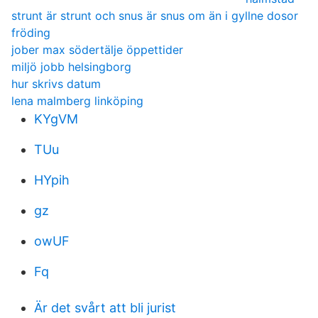
strunt är strunt och snus är snus om än i gyllne dosor
fröding
jober max södertälje öppettider
miljö jobb helsingborg
hur skrivs datum
lena malmberg linköping
KYgVM
TUu
HYpih
gz
owUF
Fq
Är det svårt att bli jurist