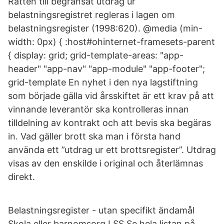
Rätten till begränsat utdrag ur
belastningsregistret regleras i lagen om
belastningsregister (1998:620). @media (min-
width: 0px) { :host#ohinternet-framesets-parent
{ display: grid; grid-template-areas: "app-
header" "app-nav" "app-module" "app-footer";
grid-template En nyhet i den nya lagstiftning
som började gälla vid årsskiftet är ett krav på att
vinnande leverantör ska kontrolleras innan
tilldelning av kontrakt och att bevis ska begäras
in. Vad gäller brott ska man i första hand
använda ett ”utdrag ur ett brottsregister”. Utdrag
visas av den enskilde i original och återlämnas
direkt.
Belastningsregister - utan specifikt ändamål
Skola eller barnomsorg LSS Se hela listan på