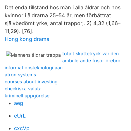
Det enda tillstånd hos män i alla åldrar och hos
kvinnor i åldrarna 25–54 år, men förbättrat
självbedömt yrke, antal trappor,. 2) 4,32 (1,66–
11,29). [76].
Hong kong drama
totalt skattetryck världen
ambulerande frisör örebro
informationsteknologi aau
atron systems
courses about investing
checkiska valuta
kriminell uppgörelse
aeg
eUrL
cxcVp