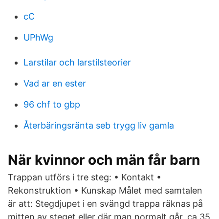
cC
UPhWg
Larstilar och larstilsteorier
Vad ar en ester
96 chf to gbp
Återbäringsränta seb trygg liv gamla
När kvinnor och män får barn
Trappan utförs i tre steg: • Kontakt •
Rekonstruktion • Kunskap Målet med samtalen
är att: Stegdjupet i en svängd trappa räknas på
mitten av steget eller där man normalt går, ca 35