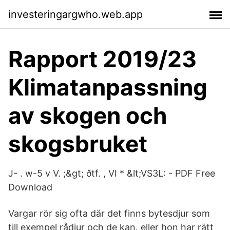
investeringargwho.web.app
Rapport 2019/23
Klimatanpassning
av skogen och
skogsbruket
J- . w-5 v V. ;&gt; ðtf. , VI * &lt;VS3L: - PDF Free
Download
Vargar rör sig ofta där det finns bytesdjur som
till exempel rådjur och de kan. eller hon har rätt