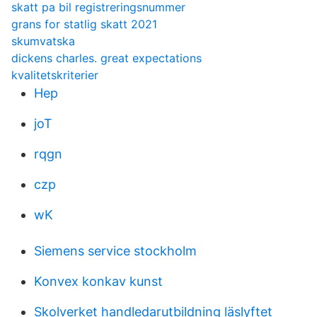
skatt pa bil registreringsnummer
grans for statlig skatt 2021
skumvatska
dickens charles. great expectations
kvalitetskriterier
Hep
joT
rqgn
czp
wK
Siemens service stockholm
Konvex konkav kunst
Skolverket handledarutbildning läslyftet