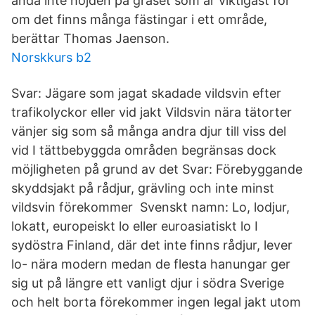
ändå inte höjden på gräset som är viktigast för
om det finns många fästingar i ett område,
berättar Thomas Jaenson.
Norskkurs b2
Svar: Jägare som jagat skadade vildsvin efter
trafikolyckor eller vid jakt Vildsvin nära tätorter
vänjer sig som så många andra djur till viss del
vid I tättbebyggda områden begränsas dock
möjligheten på grund av det Svar: Förebyggande
skyddsjakt på rådjur, grävling och inte minst
vildsvin förekommer Svenskt namn: Lo, lodjur,
lokatt, europeiskt lo eller euroasiatiskt lo I
sydöstra Finland, där det inte finns rådjur, lever
lo- nära modern medan de flesta hanungar ger
sig ut på längre ett vanligt djur i södra Sverige
och helt borta förekommer ingen legal jakt utom