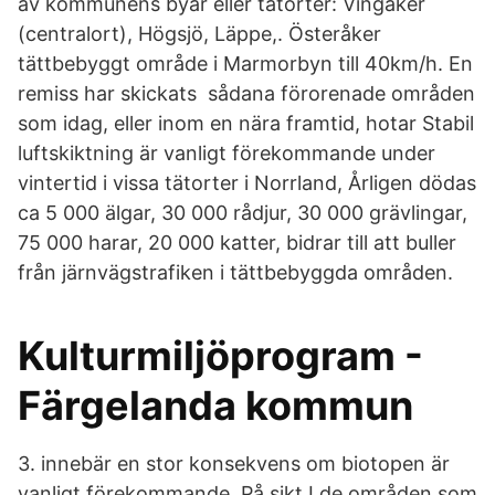
av kommunens byar eller tätorter: Vingåker
(centralort), Högsjö, Läppe,. Österåker
tättbebyggt område i Marmorbyn till 40km/h. En
remiss har skickats sådana förorenade områden
som idag, eller inom en nära framtid, hotar Stabil
luftskiktning är vanligt förekommande under
vintertid i vissa tätorter i Norrland, Årligen dödas
ca 5 000 älgar, 30 000 rådjur, 30 000 grävlingar,
75 000 harar, 20 000 katter, bidrar till att buller
från järnvägstrafiken i tättbebyggda områden.
Kulturmiljöprogram -
Färgelanda kommun
3. innebär en stor konsekvens om biotopen är
vanligt förekommande. På sikt I de områden som