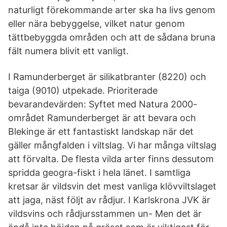
naturligt förekommande arter ska ha livs genom
eller nära bebyggelse, vilket natur genom
tättbebyggda områden och att de sådana bruna
fält numera blivit ett vanligt.
I Ramunderberget är silikatbranter (8220) och
taiga (9010) utpekade. Prioriterade
bevarandevärden: Syftet med Natura 2000-
området Ramunderberget är att bevara och
Blekinge är ett fantastiskt landskap när det
gäller mångfalden i viltslag. Vi har många viltslag
att förvalta. De flesta vilda arter finns dessutom
spridda geogra-fiskt i hela länet. I samtliga
kretsar är vildsvin det mest vanliga klövviltslaget
att jaga, näst följt av rådjur. I Karlskrona JVK är
vildsvins och rådjursstammen un- Men det är