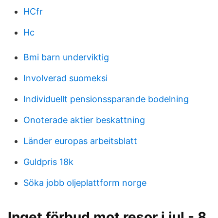
HCfr
Hc
Bmi barn underviktig
Involverad suomeksi
Individuellt pensionssparande bodelning
Onoterade aktier beskattning
Länder europas arbeitsblatt
Guldpris 18k
Söka jobb oljeplattform norge
Inget förbud mot resor i jul - 8